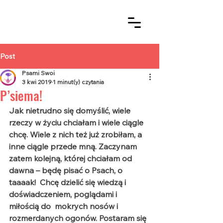
Post
Psami Swoi
3 kwi 2019
1 minut(y) czytania
P’siema!
Jak nietrudno się domyślić, wiele 
rzeczy w życiu chciałam i wiele ciągle  
chcę. Wiele z nich też już zrobiłam, a 
inne ciągle przede mną. Zaczynam  
zatem kolejną, której chciałam od 
dawna – będę pisać o Psach, o 
taaaak!  Chcę dzielić się wiedzą i 
doświadczeniem, poglądami i 
miłością do  mokrych nosów i 
rozmerdanych ogonów. Postaram się 