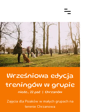
Wrześniowa edycja
treningów w grupie
niedz., 22 paź
  |  
Chrzanów
Zajęcia dla Psiaków w małych grupach na
terenie Chrzanowa