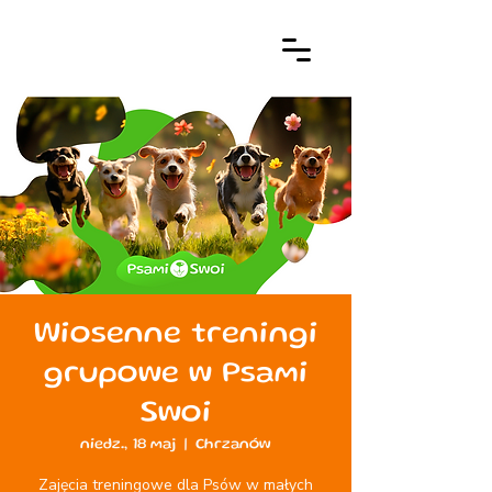
Wiosenne treningi
grupowe w Psami
Swoi
niedz., 18 maj
  |  
Chrzanów
Zajęcia treningowe dla Psów w małych