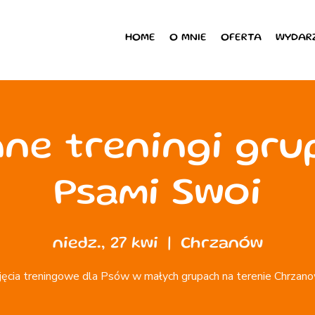
HOME
O MNIE
OFERTA
WYDAR
ne treningi gr
Psami Swoi
niedz., 27 kwi
  |  
Chrzanów
jęcia treningowe dla Psów w małych grupach na terenie Chrzan