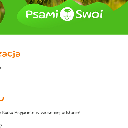
zacja
5
a
u
 Kursu Psyjaciele w wiosennej odsłonie!
?