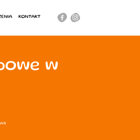
ZENIA
KONTAKT
upowe w
owa