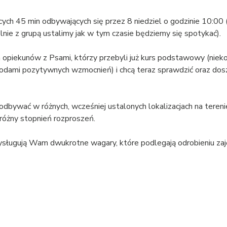
cych 45 min odbywających się przez 8 niedziel o godzinie 10:00 
lnie z grupą ustalimy jak w tym czasie będziemy się spotykać).
a opiekunów z Psami, którzy przebyli już kurs podstawowy (nieko
dami pozytywnych wzmocnień) i chcą teraz sprawdzić oraz dosz
odbywać w różnych, wcześniej ustalonych lokalizacjach na tereni
różny stopnień rozproszeń.
ysługują Wam dwukrotne wagary, które podlegają odrobieniu zaję