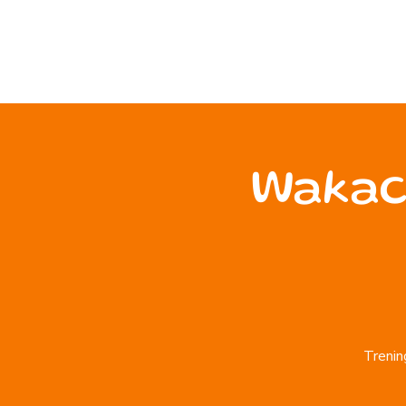
Wakac
Trenin