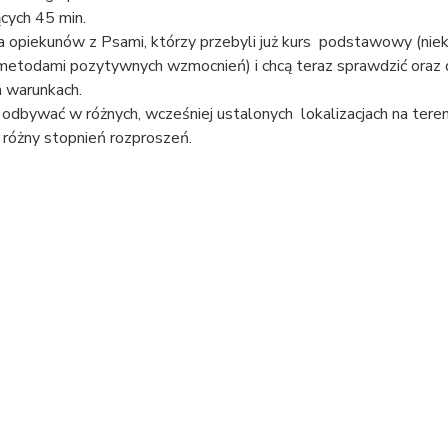
ących 45 min.
la opiekunów z Psami, którzy przebyli już kurs  podstawowy (nie
metodami pozytywnych wzmocnień) i chcą teraz sprawdzić oraz 
h warunkach.
 odbywać w różnych, wcześniej ustalonych  lokalizacjach na tere
 różny stopnień rozproszeń.