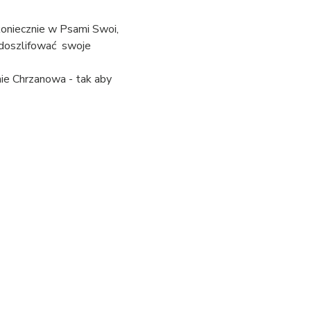
koniecznie w Psami Swoi, 
doszlifować  swoje 
nie Chrzanowa - tak aby 