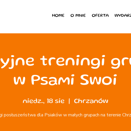
HOME
O MNIE
OFERTA
WYDAR
yjne treningi g
w Psami Swoi
niedz., 18 sie
  |  
Chrzanów
gi posłuszeństwa dla Psiaków w małych grupach na terenie Ch