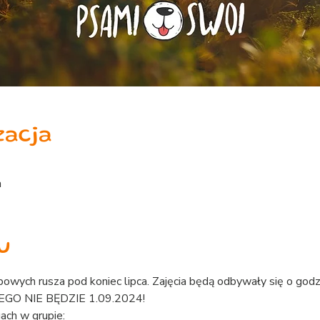
zacja
a
u
powych rusza pod koniec lipca. Zajęcia będą odbywały się o godzi
O NIE BĘDZIE 1.09.2024!
gach w grupie: