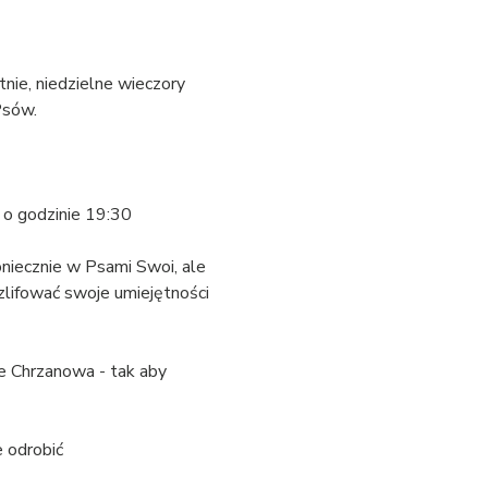
nie, niedzielne wieczory 
Psów.
 o godzinie 19:30
niecznie w Psami Swoi, ale 
lifować swoje umiejętności 
e Chrzanowa - tak aby 
e odrobić