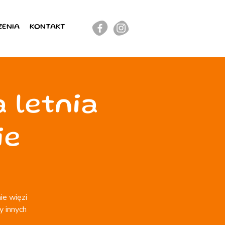
ZENIA
KONTAKT
 letnia
ie
ie więzi
y innych