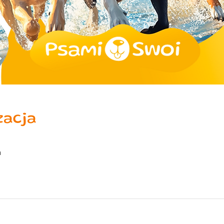
zacja
a