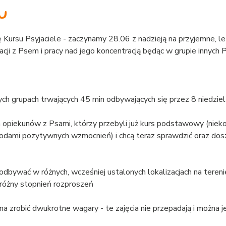
u
 Kursu Psyjaciele - zaczynamy 28.06 z nadzieją na przyjemne, let
acji z Psem i pracy nad jego koncentracją będąc w grupie innych 
ch grupach trwających 45 min odbywających się przez 8 niedziel
a opiekunów z Psami, którzy przebyli już kurs podstawowy (nieko
dami pozytywnych wzmocnień) i chcą teraz sprawdzić oraz dosz
odbywać w różnych, wcześniej ustalonych lokalizacjach na tereni
 różny stopnień rozproszeń
a zrobić dwukrotne wagary - te zajęcia nie przepadają i można j