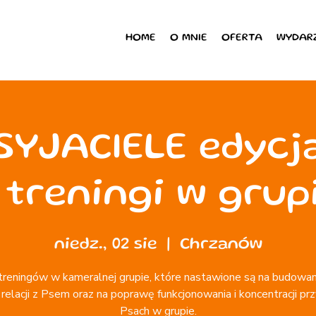
HOME
O MNIE
OFERTA
WYDAR
SYJACIELE edycja
 treningi w grup
niedz., 02 sie
  |  
Chrzanów
treningów w kameralnej grupie, które nastawione są na budowan
j relacji z Psem oraz na poprawę funkcjonowania i koncentracji prz
Psach w grupie.