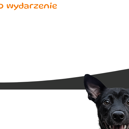
to wydarzenie
508 249 885
psamiswoi@gmail.com
Chrzanów (+50km)