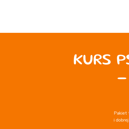
KURS P
-
Pakiet 
i dobre